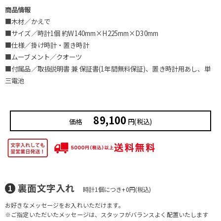
商品情報
■木材／かえで
■サイズ／時計1個 約W140mm×H225mm×D30mm
■仕様／掛け時計・置き時計
■ムーブメント／クオーツ
■付属品／取扱説明書 兼 保証書(1年間無料保証)、置き時計用あし、単
三電池
89,100
価格
円(税込)
裏面文字入れ
時計1個につき+0円(税込)
お好きなメッセージをお入れいただけます。
※ご指定いただいたメッセージは、スタッフがバランスよく配置いたします