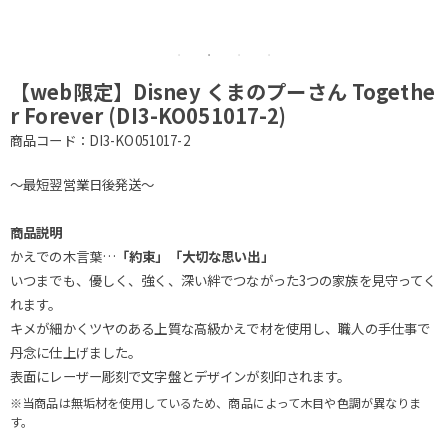
【web限定】Disney くまのプーさん Togethe
r Forever (DI3-KO051017-2)
商品コード：DI3-KO051017-2
～最短翌営業日後発送～
商品説明
かえでの木言葉…
「約束」「大切な思い出」
いつまでも、優しく、強く、深い絆でつながった3つの家族を見守ってく
れます。
キメが細かくツヤのある上質な高級かえで材を使用し、職人の手仕事で
丹念に仕上げました。
表面にレーザー彫刻で文字盤とデザインが刻印されます。
※当商品は無垢材を使用しているため、商品によって木目や色調が異なりま
す。