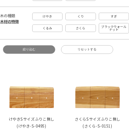
木の種類
けやき
くり
すぎ
木材の特徴
ブラックウォール
くるみ
さくら
ナット
絞り込む
リセットする
けやきSサイズふりこ無し
さくらSサイズふりこ無し
(けやき-S-0495)
(さくら-S-0151)