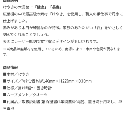
商品説明
けやきの木言葉…
「健康」「長寿」
広葉樹の中で最高級の素材「けやき」を使用し、職人の手仕事で丹念に
仕上げました。
赤みがあり木目が綺麗なのが特徴。家族のあたたかい「絆」をやさしく
刻んでくれることでしょう。
表面にレーザー彫刻で文字盤とデザインが刻印されます。
※当商品は無垢材を使用しているため、商品によって木目や色調が異なりま
す。
商品情報
■木材／けやき
■サイズ／時計1個 約W140mm×H225mm×D30mm
■仕様／掛け時計・置き時計
■ムーブメント／クオーツ
■付属品／取扱説明書 兼 保証書(1年間無料保証)、置き時計用あし、単
三電池