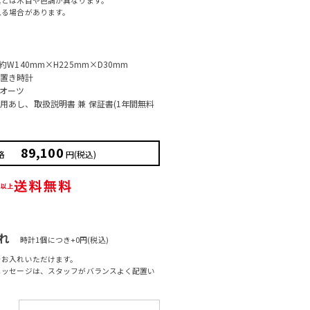
る場合があります。
W140mm×H225mm×D30mm
・置き時計
オーツ
用あし、取扱説明書 兼 保証書(1年間無料
89,100
格
円(税込)
入れ
時計1個につき+0円(税込)
をお入れいただけます。
メッセージは、スタッフがバランスよく配置い