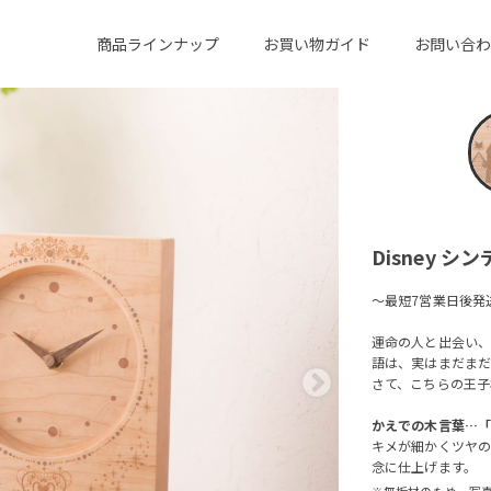
商品ラインナップ
お買い物ガイド
お問い合わ
Disney シン
～最短7営業日後発
運命の人と出会い
語は、実はまだまだ
さて、こちらの王子
かえでの木言葉…
キメが細かくツヤ
念に仕上げます。
※無垢材のため、写