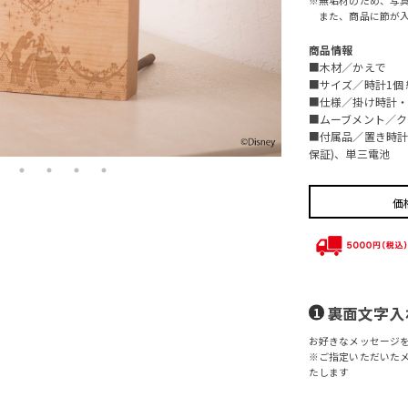
また、商品に節が入
商品情報
■木材／かえで
■サイズ／時計1個 約
■仕様／掛け時計
■ムーブメント／ク
■付属品／置き時計
保証)、単三電池
価
裏面文字
お好きなメッセージ
※ご指定いただいた
たします