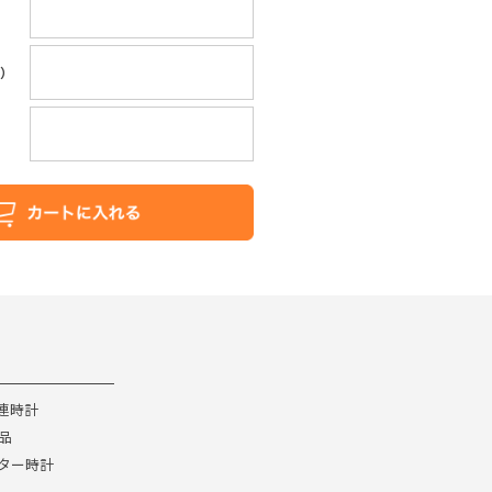
央）
 三連時計
品
ター時計