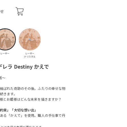
せ
レーザー
レーザー
クリスタル
デレラ Destiny かえで
送～
、結ばれた奇跡のその後。ふたりの幸せな物
続きます。
様とお姫様はどんな未来を描きますか？
「約束」「大切な想い出」
のある「かえで」を使用。職人の手仕事で丹
真とは木目や色調が異なります。