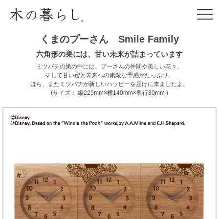
くまのプーさん Smile Family
六角形の巣には、甘い未来が詰まっています
ミツバチの巣の中には、プーさんの仲間や美しい花々、
そして甘い蜜と未来への素敵な予感がたっぷり。
ほら、またミツバチが新しいハッピーを届けに来ましたよ。
(サイズ： 縦225mm×横140mm×奥行30mm )