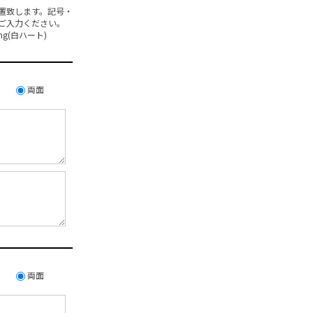
置致します。記号・
ご入力ください。
ding(白ハート)
両面
両面