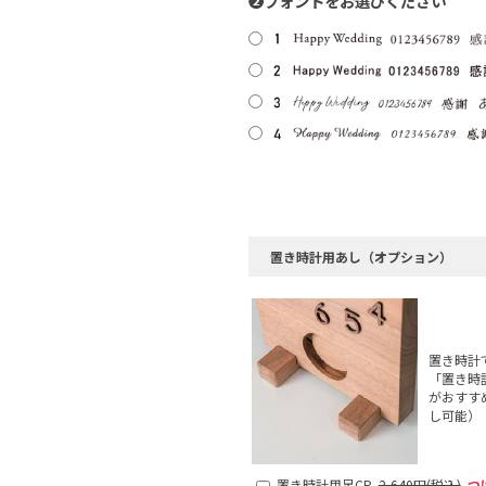
❷フォントをお選びください
置き時計用あし（オプション）
置き時計
「置き時
がおすす
し可能）
置き時計用足CP
2,640円(税込)
つ