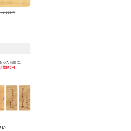
+6,600円
もった時計に。
け放題0円
さい