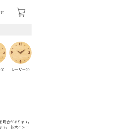
せ
ー③
レーザー④
る場合があります。
ます。
拡大イメー