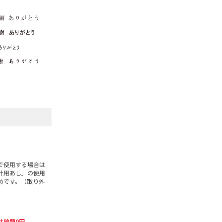
で使用する場合は
計用あし」の使用
めです。（取り外
け放題0円