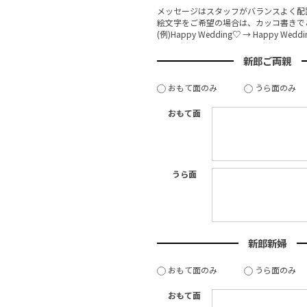
メッセージはスタッフがバランスよく配
絵文字をご希望の場合は、カッコ書きで
(例)Happy Wedding♡ → Happy Wed
新郎ご両親
おもて面のみ
うら面のみ
おもて面
うら面
新郎新婦
おもて面のみ
うら面のみ
おもて面