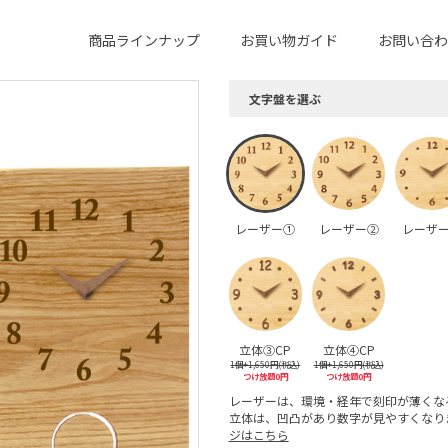
商品ラインナップ
お買い物ガイド
お問い合わ
文字盤を選ぶ
レーザー①
レーザー②
レーザ
立体③CP
立体④CP
1個+1,650円(税込)
1個+1,650円(税込)
つけ放題0円
つけ放題0円
レーザーは、環境・経年で刻印が薄くな
立体は、凹凸があり数字が見やすくなり
ジはこちら