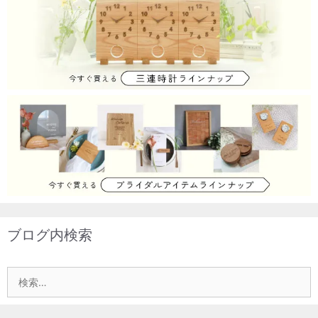
ョ
ン
ブログ内検索
検
索: