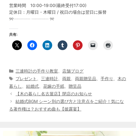
営業時間 10:00-19:00(最終受付17:00)
定休日：月曜日・木曜日 / 祝日の場合は翌日に振替
୨୧┈┈┈┈ ┈┈┈┈ ୨୧
共有:
カ
三連時計の手作り教室
、
店舗ブログ
テ
タ
プレゼント
、
三連時計
、
両親
、
両親贈呈品
、
手作り
、
木の
ゴ
グ
暮らし
、
結婚式
、
花嫁の手紙
、
贈呈品
リ
投
【木の暮らし名古屋店】閉店のお知らせ
ー
稿
結婚式BGM シーン別の選び方と注意点をご紹介！気にな
ナ
る著作権は？おすすめ曲も【披露宴】
ビ
ゲ
ー
シ