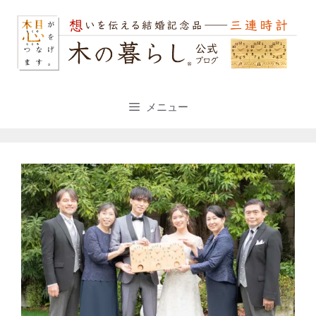
コ
ン
テ
ン
ツ
へ
ス
メニュー
キ
ッ
プ