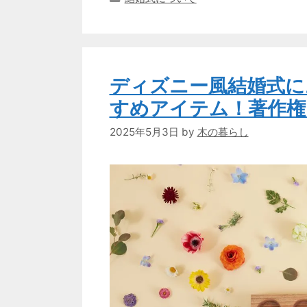
テ
ゴ
リ
ー
ディズニー風結婚式に
すめアイテム！著作権
2025年5月3日
by
木の暮らし