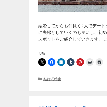
結婚してからも仲良く2人でデート
に夫婦としていくのも良いし、初め
スポットをご紹介していきます。 こ
共有:
カ
結婚式特集
テ
ゴ
リ
ー