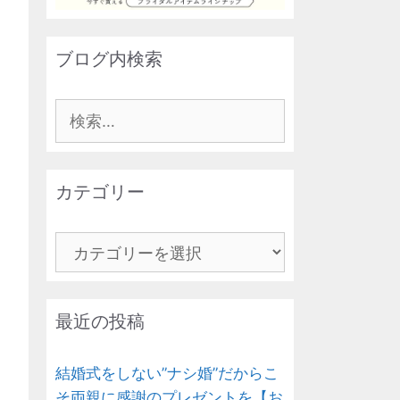
ブログ内検索
検
索:
カテゴリー
カ
テ
ゴ
リ
最近の投稿
ー
結婚式をしない”ナシ婚”だからこ
そ両親に感謝のプレゼントを【お