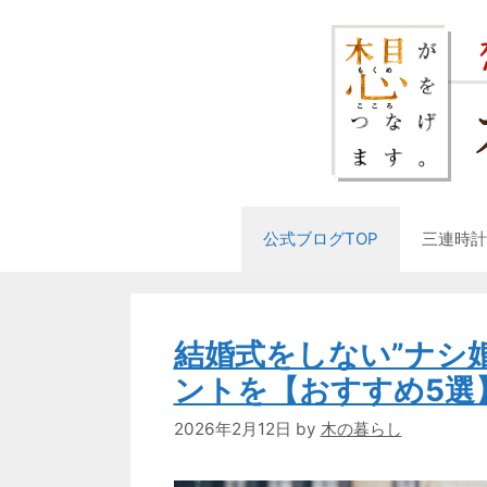
コ
ン
テ
ン
ツ
へ
ス
キ
公式ブログTOP
三連時計
ッ
プ
結婚式をしない”ナシ
ントを【おすすめ5選
2026年2月12日
by
木の暮らし