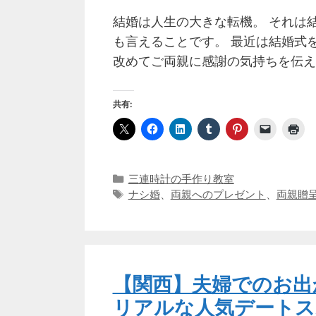
結婚は人生の大きな転機。 それは
も言えることです。 最近は結婚式
改めてご両親に感謝の気持ちを伝え
共有:
カ
三連時計の手作り教室
テ
タ
ナシ婚
、
両親へのプレゼント
、
両親贈
ゴ
グ
リ
ー
【関西】夫婦でのお出
リアルな人気デートス