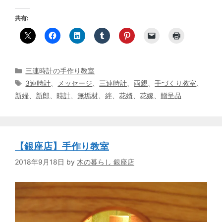
共有:
カ
三連時計の手作り教室
テ
タ
3連時計
、
メッセージ
、
三連時計
、
両親
、
手づくり教室
、
ゴ
グ
新婦
、
新郎
、
時計
、
無垢材
、
絆
、
花婿
、
花嫁
、
贈呈品
リ
ー
【銀座店】手作り教室
2018年9月18日
by
木の暮らし 銀座店