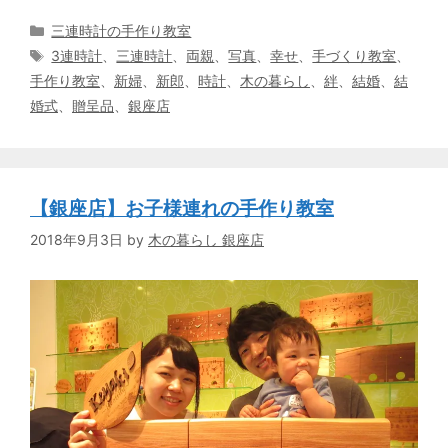
カ
三連時計の手作り教室
テ
タ
3連時計
、
三連時計
、
両親
、
写真
、
幸せ
、
手づくり教室
、
ゴ
グ
手作り教室
、
新婦
、
新郎
、
時計
、
木の暮らし
、
絆
、
結婚
、
結
リ
婚式
、
贈呈品
、
銀座店
ー
【銀座店】お子様連れの手作り教室
2018年9月3日
by
木の暮らし 銀座店