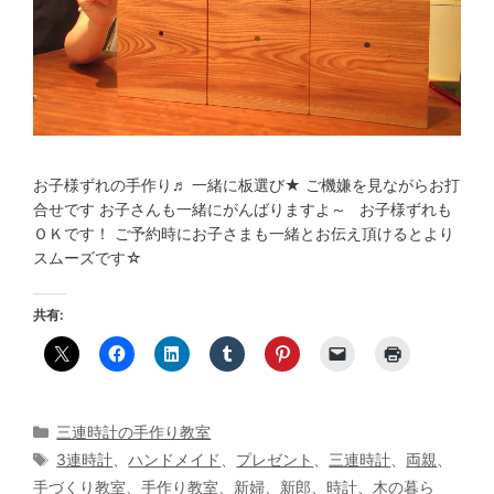
お子様ずれの手作り♬ 一緒に板選び★ ご機嫌を見ながらお打
合せです お子さんも一緒にがんばりますよ～ お子様ずれも
ＯＫです！ ご予約時にお子さまも一緒とお伝え頂けるとより
スムーズです☆
共有:
カ
三連時計の手作り教室
テ
タ
3連時計
、
ハンドメイド
、
プレゼント
、
三連時計
、
両親
、
ゴ
グ
手づくり教室
、
手作り教室
、
新婦
、
新郎
、
時計
、
木の暮ら