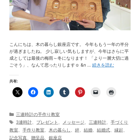
こんにちは、木の暮らし銀座店です。 今年ももう一年の半分
が過ぎましたね。 少し寂しい気もしますが、今年はさらに平
成としては最後の梅雨～冬になります！ 「より一層大切に過
ごそう」、なんて思ったりします☺ &n …
続きを読む
共有:
カ
三連時計の手作り教室
テ
タ
3連時計
、
プレゼント
、
メッセージ
、
三連時計
、
手づくり
ゴ
グ
教室
、
手作り教室
、
木の暮らし
、
絆
、
結婚
、
結婚式
、
縁起
、
リ
記念写真
、
贈呈品
、
銀座店
ー