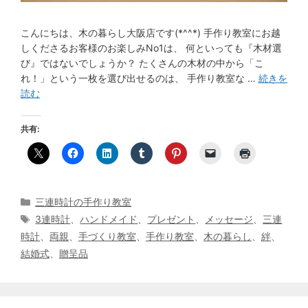
こんにちは、木の暮らし大阪店です(*^^*) 手作り教室にお越
しくださるお客様のお楽しみNo1は、 何といっても『木材選
び』ではないでしょうか？ たくさんの木材の中から「こ
れ！」という一枚を選び出せるのは、 手作り教室な …
続きを
読む
共有:
カ
三連時計の手作り教室
テ
タ
3連時計
、
ハンドメイド
、
プレゼント
、
メッセージ
、
三連
ゴ
グ
時計
、
両親
、
手づくり教室
、
手作り教室
、
木の暮らし
、
絆
、
リ
結婚式
、
贈呈品
ー