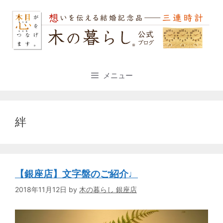
コ
ン
テ
ン
ツ
へ
ス
メニュー
キ
ッ
プ
絆
【銀座店】文字盤のご紹介♩
2018年11月12日
by
木の暮らし 銀座店