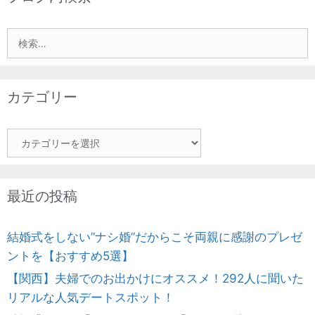
検
索:
カテゴリー
カ
テ
ゴ
リ
最近の投稿
ー
結婚式をしない”ナシ婚”だからこそ両親に感謝のプレゼ
ントを【おすすめ5選】
【関西】夫婦でのお出かけにオススメ！292人に聞いた
リアルな人気デートスポット！