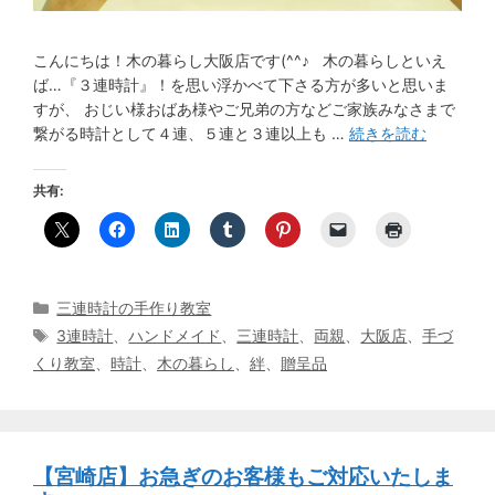
こんにちは！木の暮らし大阪店です(^^♪ 木の暮らしといえ
ば…『３連時計』！を思い浮かべて下さる方が多いと思いま
すが、 おじい様おばあ様やご兄弟の方などご家族みなさまで
繋がる時計として４連、５連と３連以上も …
続きを読む
共有:
カ
三連時計の手作り教室
テ
タ
3連時計
、
ハンドメイド
、
三連時計
、
両親
、
大阪店
、
手づ
ゴ
グ
くり教室
、
時計
、
木の暮らし
、
絆
、
贈呈品
リ
ー
【宮崎店】お急ぎのお客様もご対応いたしま