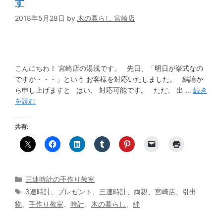
す
2018年5月28日
by
木の暮らし 宮崎店
こんにちわ！ 宮崎店の湯浅です。 先日、「明日が挙式なの
ですが・・・」という お客様を対応いたしました。 結論か
ら申し上げますと はい、 対応可能です。 ただ、 出 …
続き
を読む
共有:
カ
三連時計の手作り教室
テ
タ
3連時計
、
プレゼント
、
三連時計
、
両親
、
宮崎店
、
引出
ゴ
グ
物
、
手作り教室
、
時計
、
木の暮らし
、
絆
リ
ー