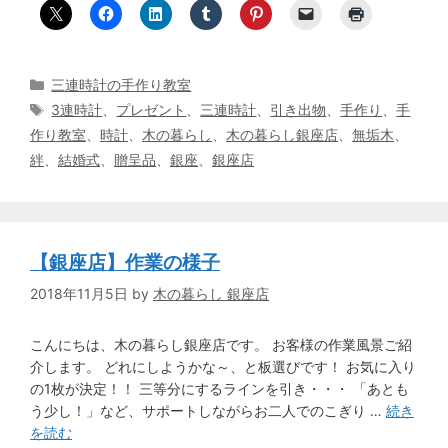
カ
三連時計の手作り教室
テ
タ
3連時計
、
プレゼント
、
三連時計
、
引き出物
、
手作り
、
手
ゴ
グ
作り教室
、
時計
、
木の暮らし
、
木の暮らし銀座店
、
無垢木
、
リ
絆
、
結婚式
、
贈呈品
、
銀座
、
銀座店
ー
【銀座店】作業の様子
2018年11月5日
by
木の暮らし 銀座店
こんにちは、木の暮らし銀座店です。 お客様の作業風景ご紹
介します。 どれにしようかな～、と板選びです！ お気に入り
の1枚が決定！！ 三等分にするラインを引き・・・ 「あとも
う少し！」など、サポートしながらお二人でのこぎり …
続き
を読む