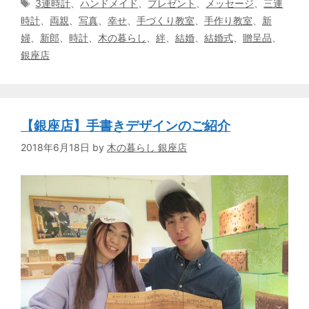
タ
3連時計
、
ハンドメイド
、
プレゼント
、
メッセージ
、
三連
ゴ
グ
時計
、
両親
、
写真
、
幸せ
、
手づくり教室
、
手作り教室
、
新
リ
婦
、
新郎
、
時計
、
木の暮らし
、
絆
、
結婚
、
結婚式
、
贈呈品
、
ー
銀座店
【銀座店】手書きデザインのご紹介
2018年6月18日
by
木の暮らし 銀座店