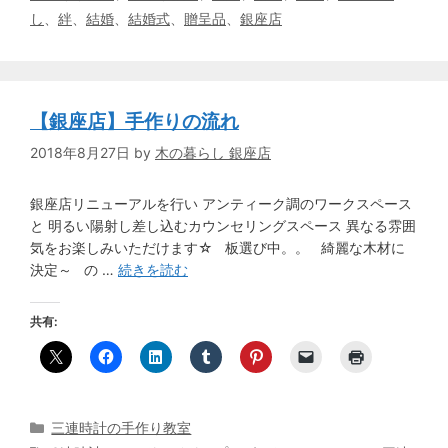
リ
し
、
絆
、
結婚
、
結婚式
、
贈呈品
、
銀座店
ー
【銀座店】手作りの流れ
2018年8月27日
by
木の暮らし 銀座店
銀座店リニューアルを行い アンティーク調のワークスペース
と 明るい陽射し差し込むカウンセリングスペース 異なる雰囲
気をお楽しみいただけます☆ 板選び中。。 綺麗な木材に
決定～ の …
続きを読む
共有:
カ
三連時計の手作り教室
テ