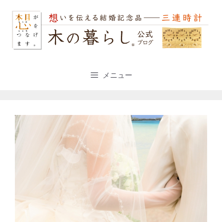
コ
ン
テ
ン
ツ
へ
ス
メニュー
キ
ッ
プ