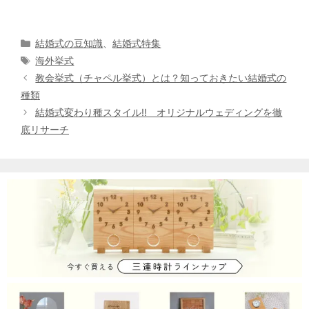
カ
結婚式の豆知識
、
結婚式特集
テ
タ
海外挙式
ゴ
グ
投
教会挙式（チャペル挙式）とは？知っておきたい結婚式の
リ
稿
種類
ー
ナ
結婚式変わり種スタイル!! オリジナルウェディングを徹
ビ
底リサーチ
ゲ
ー
シ
ョ
ン