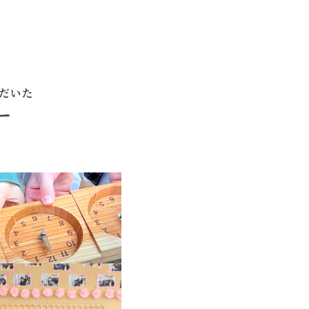
だいた
ー