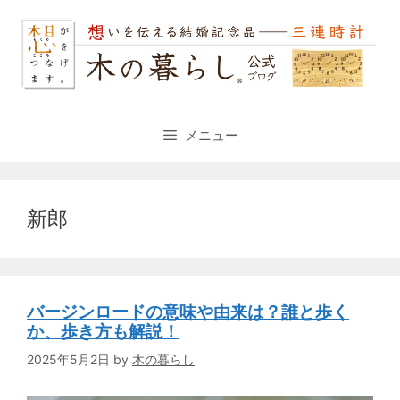
コ
ン
テ
ン
ツ
へ
ス
メニュー
キ
ッ
プ
新郎
バージンロードの意味や由来は？誰と歩く
か、歩き方も解説！
2025年5月2日
by
木の暮らし