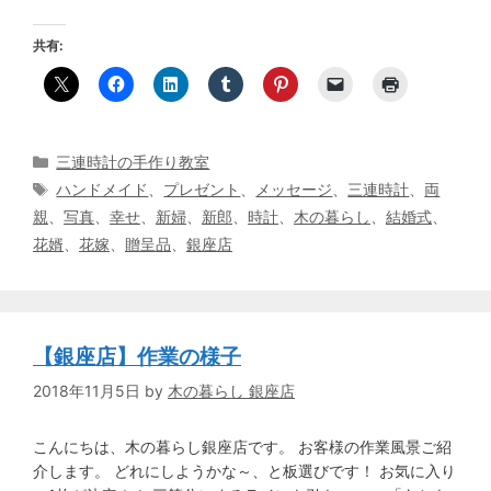
共有:
カ
三連時計の手作り教室
テ
タ
ハンドメイド
、
プレゼント
、
メッセージ
、
三連時計
、
両
ゴ
グ
親
、
写真
、
幸せ
、
新婦
、
新郎
、
時計
、
木の暮らし
、
結婚式
、
リ
花婿
、
花嫁
、
贈呈品
、
銀座店
ー
【銀座店】作業の様子
2018年11月5日
by
木の暮らし 銀座店
こんにちは、木の暮らし銀座店です。 お客様の作業風景ご紹
介します。 どれにしようかな～、と板選びです！ お気に入り