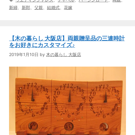
ゴ
グ
新婦
、
新郎
、
父親
、
結婚式
、
花嫁
リ
ー
【木の暮らし 大阪店】両親贈呈品の三連時計
をお好きにカスタマイズ♪
2019年1月10日
by
木の暮らし 大阪店