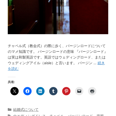
チャペル式（教会式）の際に歩く、バージンロードについて
のマメ知識です。 バージンロードの意味 『バージンロード』
は実は和製英語です。英語ではウェディングロード、または
ウェディングアイル（aisle）と言います。 バージン …
続き
を読む
共有:
カ
結婚式について
テ
タ
ウエディングドレス
、
チャペル
、
バージンロード
、
両親
、