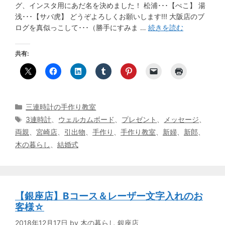
グ、インスタ用にあだ名を決めました！ 松浦･･･【ぺこ】 湯
浅･･･【サバ虎】 どうぞよろしくお願いします!!! 大阪店のブ
ログを真似っこして･･･（勝手にすみま …
続きを読む
共有:
カ
三連時計の手作り教室
テ
タ
3連時計
、
ウェルカムボード
、
プレゼント
、
メッセージ
、
ゴ
グ
両親
、
宮崎店
、
引出物
、
手作り
、
手作り教室
、
新婦
、
新郎
、
リ
木の暮らし
、
結婚式
ー
【銀座店】Bコース＆レーザー文字入れのお
客様☆
2018年12月17日
by
木の暮らし 銀座店