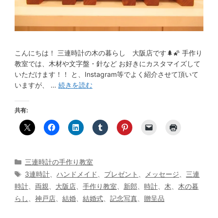
こんにちは！ 三連時計の木の暮らし 大阪店です🌲🌠 手作り
教室では、木材や文字盤・針など お好きにカスタマイズして
いただけます！！ と、Instagram等でよく紹介させて頂いて
いますが、 …
続きを読む
共有:
カ
三連時計の手作り教室
テ
タ
3連時計
、
ハンドメイド
、
プレゼント
、
メッセージ
、
三連
ゴ
グ
時計
、
両親
、
大阪店
、
手作り教室
、
新郎
、
時計
、
木
、
木の暮
リ
らし
、
神戸店
、
結婚
、
結婚式
、
記念写真
、
贈呈品
ー