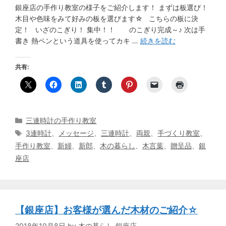
銀座店の手作り教室の様子をご紹介します！ まずは板選び！
木目や色味をみて好みの板を選びます☆ こちらの板に決
定！ いざのこぎり！ 集中！！ のこぎり完成～♪ 次は手
書き 熱ペンという道具を使ってカキ …
続きを読む
共有:
カ
三連時計の手作り教室
テ
タ
3連時計
、
メッセージ
、
三連時計
、
両親
、
手づくり教室
、
ゴ
グ
手作り教室
、
新婦
、
新郎
、
木の暮らし
、
木言葉
、
贈呈品
、
銀
リ
座店
ー
【銀座店】お客様が選んだ木材のご紹介☆
2018年10月8日
by
木の暮らし 銀座店