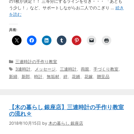
の1枚が決定！！ 三等分にするラインを引き・・・ 「あとも
う少し！」など、サポートしながらお二人でのこぎり …
続き
を読む
共有:
カ
三連時計の手作り教室
テ
タ
3連時計
、
メッセージ
、
三連時計
、
両親
、
手づくり教室
、
ゴ
グ
新婦
、
新郎
、
時計
、
無垢材
、
絆
、
花婿
、
花嫁
、
贈呈品
リ
ー
【木の暮らし 銀座店】三連時計の手作り教室
の流れ☆
2018年10月15日
by
木の暮らし 銀座店