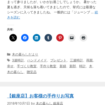
まって参りましたが、いかがお過ごしでしょうか。 暑かった
夏も過ぎ、天候も落ち着いてきましたので、挙式には最適な
シーズンに入ってきましたね。 一般的には「ジューンブ …
続
きを読む
共有:
カ
木の暮らしだより
テ
タ
3連時計
、
ハンドメイド
、
プレゼント
、
三連時計
、
両親
、
ゴ
グ
幸せ
、
手づくり教室
、
手作り教室
、
新婦
、
新郎
、
時計
、
木
、
リ
木の暮らし
、
贈呈品
ー
【銀座店】お客様の手作りお写真
2018年10月1日
by
木の暮らし 銀座店