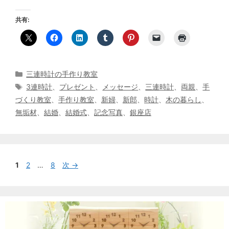
共有:
カ
三連時計の手作り教室
テ
タ
3連時計
、
プレゼント
、
メッセージ
、
三連時計
、
両親
、
手
ゴ
グ
づくり教室
、
手作り教室
、
新婦
、
新郎
、
時計
、
木の暮らし
、
リ
無垢材
、
結婚
、
結婚式
、
記念写真
、
銀座店
ー
投
ペ
ペ
ペ
1
2
…
8
次
→
稿
ー
ー
ー
ナ
ジ
ジ
ジ
ビ
ゲ
ー