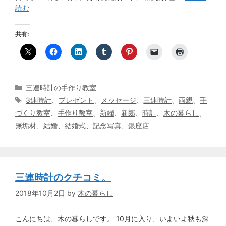
読む
共有:
カ
三連時計の手作り教室
テ
タ
3連時計
、
プレゼント
、
メッセージ
、
三連時計
、
両親
、
手
ゴ
グ
づくり教室
、
手作り教室
、
新婦
、
新郎
、
時計
、
木の暮らし
、
リ
無垢材
、
結婚
、
結婚式
、
記念写真
、
銀座店
ー
三連時計のクチコミ。
2018年10月2日
by
木の暮らし
こんにちは、木の暮らしです。 10月に入り、いよいよ秋も深